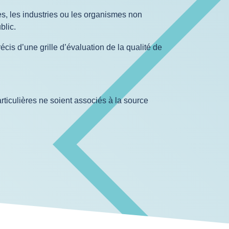
s, les industries ou les organismes non
blic.
cis d’une grille d’évaluation de la qualité de
iculières ne soient associés à la source