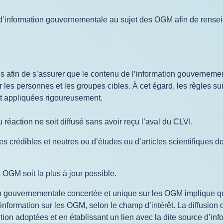
 d’information gouvernementale au sujet des OGM afin de rensei
es afin de s’assurer que le contenu de l’information gouverneme
our les personnes et les groupes cibles. À cet égard, les règles s
nt appliquées rigoureusement.
réaction ne soit diffusé sans avoir reçu l’aval du CLVI.
crédibles et neutres ou d’études ou d’articles scientifiques don
OGM soit la plus à jour possible.
n gouvernementale concertée et unique sur les OGM implique que
nformation sur les OGM, selon le champ d’intérêt. La diffusion d’
ition adoptées et en établissant un lien avec la dite source d’i